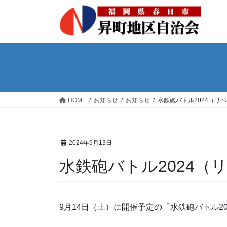
コ
ナ
ン
ビ
テ
ゲ
ン
ー
ツ
シ
へ
ョ
ス
ン
キ
に
HOME
お知らせ
お知らせ
水鉄砲バトル2024（リ
ッ
移
プ
動
2024年9月13日
水鉄砲バトル2024（
9月14日（土）に開催予定の「水鉄砲バトル2