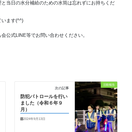
理と当日の水分補給のための水筒は忘れずにお持ちくだ
ます(^^)
会公式LINE等でお問い合わせください。
活動報告
次の記事
防犯パトロールを行い
ました（令和６年９
月）
2024年9月13日