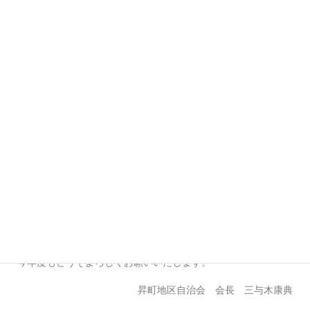
私の願いは、地域のコミュニケーションをより一層活発にする
ことです。
地域の皆様が互いに助け合い、交流を深めることによって、地
域の希薄化や孤独化を解消し、より良い地域づくりができると
信じています。
また、この度公民館が新しくリニューアルオープンいたしまし
た。公民館は、地域の方々にとって大切なコミュニティの場で
あり、地域の文化やさまざまな活動を支援している重要な施設
です。
新しくなった公民館に地域の皆さんが集い、コミュニケーショ
ンを深め、新しい人脈を築くことができる場になるように、地
域の皆さんがより一体となって、共に考え、行動し、地域の発
展に貢献することができればと思います。
私自身も住民の一員として、皆様のご支援やご意見をいただき
ながら、全力で自治会の活動に取り組んでまいります。
今年度もどうぞよろしくお願いいたします。
昇町地区自治会 会長 三与木康典