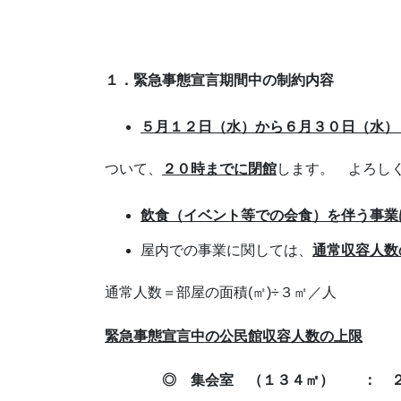
１．緊急事態宣言期間中の制約内容
５月１２日（水）から６月３０日（水）
ついて、
２０時までに閉館
します。 よろし
飲食（イベント等での会食）を伴う事業
屋内での事業に関しては、
通常収容人数
通常人数＝部屋の面積(㎡)÷３㎡／人
緊急事態宣言中の公民館収容人数の上限
◎ 集会室 （１３４㎡） ： ２