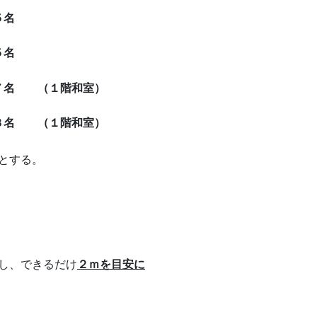
５名
５名
名 （１階和室）
名 （１階和室）
とする。
し、できるだけ
２ｍを目安に