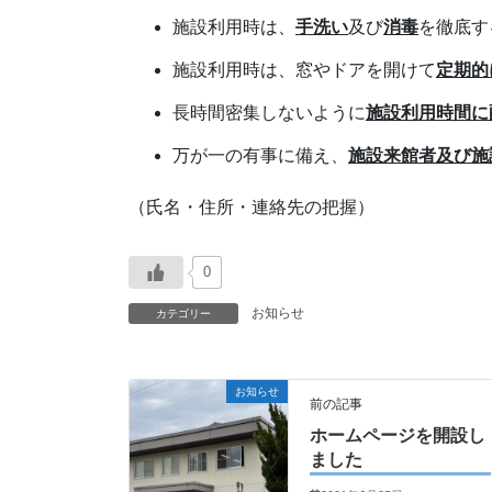
施設利用時は、
手洗い
及び
消毒
を徹底す
施設利用時は、窓やドアを開けて
定期的
長時間密集しないように
施設利用時間に
万が一の有事に備え、
施設来館者及び施
（氏名・住所・連絡先の把握）
0
お知らせ
カテゴリー
お知らせ
前の記事
ホームページを開設し
ました