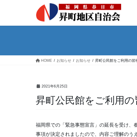
コ
ナ
ン
ビ
テ
ゲ
ン
ー
ツ
シ
へ
ョ
ス
ン
キ
に
HOME
お知らせ
お知らせ
昇町公民館をご利用の皆
ッ
移
プ
動
2021年6月25日
昇町公民館をご利用の
福岡県での「緊急事態宣言」の延長を受け、
事項が決定されましたので、内容ご理解のう