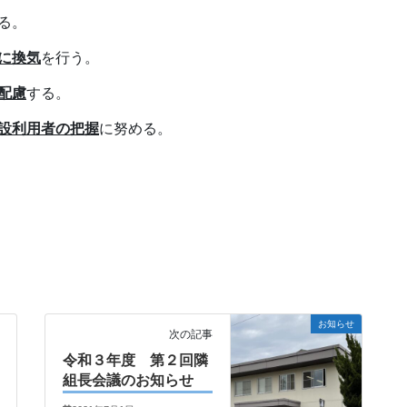
る。
に換気
を行う。
配慮
する。
設利用者の把握
に努める。
お知らせ
次の記事
令和３年度 第２回隣
組長会議のお知らせ