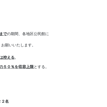
まで
の期間、各地区公民館に
くお願いいたします。
は控える
。
の５０％を収容上限
とする。
２名